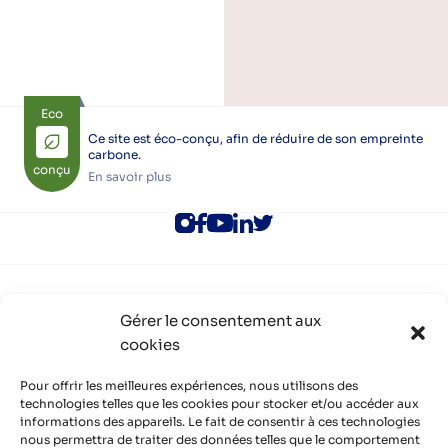
des
publications
Eco
Ce site est éco-conçu, afin de réduire de son empreinte
carbone.
conçu
En savoir plus
ALEC Lyon
Gérer le consentement aux
Rejoindre l’ALEC Lyon
cookies
Adhérer à l’ALEC Lyon
S’inscrire aux newsletters
Politique de cookies (UE)
Pour offrir les meilleures expériences, nous utilisons des
Partenaires
technologies telles que les cookies pour stocker et/ou accéder aux
informations des appareils. Le fait de consentir à ces technologies
Découvrir nos partenaires, réseaux, soutiens
nous permettra de traiter des données telles que le comportement