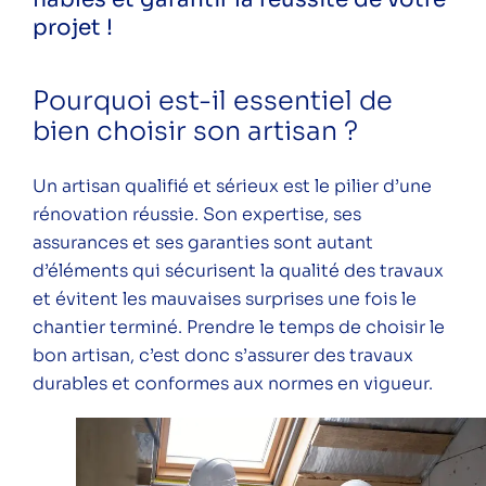
projet !
Suivez-nous sur les réseaux pour ne rien
Pourquoi est-il essentiel de
râter !
bien choisir son artisan ?
Instagram
LinkedIn
Facebook
YouTube
Spotify
Un artisan qualifié et sérieux est le pilier d’une
rénovation réussie. Son expertise, ses
assurances et ses garanties sont autant
d’éléments qui sécurisent la qualité des travaux
Une question ? Vous souhaitez plus
et évitent les mauvaises surprises une fois le
d'informations sur l'ALEC Lyon ?
chantier terminé. Prendre le temps de choisir le
N'hésitez pas à nous contacter.
bon artisan, c’est donc s’assurer des travaux
Contacter l'ALEC Lyon
durables et conformes aux normes en vigueur.