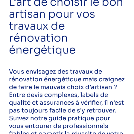
L’art de choisir le bon
ecoreno'v
artisan pour vos
energies renouvelables
formation
travaux de
rénovation
rénovation énergétique
rénovation
sensibilisation
énergétique
solaire
écogestes
économies d'eau
économies d'énergie
Vous envisagez des travaux de
économie énergie
rénovation énergétique mais craignez
énergie
de faire le mauvais choix d’artisan ?
Entre devis complexes, labels de
Public
qualité et assurances à vérifier, il n’est
Particuliers
pas toujours facile de s’y retrouver.
Professionnels
Suivez notre guide pratique pour
vous entourer de professionnels
fiables et garantir la réussite de votre