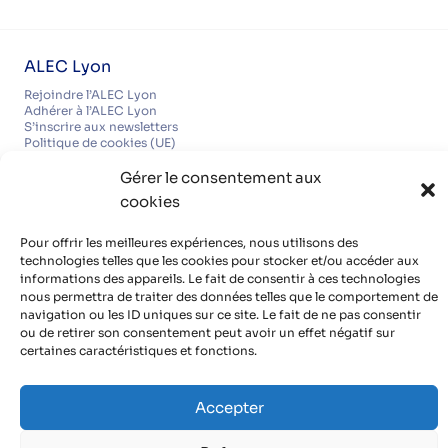
ALEC Lyon
Rejoindre l’ALEC Lyon
Adhérer à l’ALEC Lyon
S’inscrire aux newsletters
Politique de cookies (UE)
Partenaires
Gérer le consentement aux
Découvrir nos partenaires, réseaux, soutiens
cookies
Infos pratiques
Mentions légales
Pour offrir les meilleures expériences, nous utilisons des
Politique de confidentialité
technologies telles que les cookies pour stocker et/ou accéder aux
Contact
informations des appareils. Le fait de consentir à ces technologies
Organisme de formation certifié QUALIOPI
nous permettra de traiter des données telles que le comportement de
navigation ou les ID uniques sur ce site. Le fait de ne pas consentir
ou de retirer son consentement peut avoir un effet négatif sur
certaines caractéristiques et fonctions.
Avec le soutien de
Accepter
et de communes et de bailleurs sociaux de
la métropole de Lyon