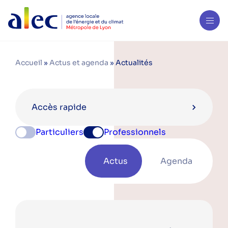
Accueil
»
Actus et agenda
»
Actualités
Accès rapide
Particuliers
Professionnels
Catégories
Actus
Agenda
aides financières
bois énergie
copropriété
eau
ecoreno'v