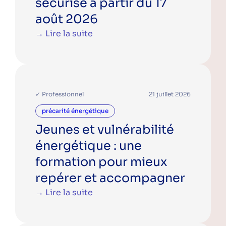
sécurisé à partir du 17
août 2026
Une question ? Vous souhaitez plus
→ Lire la suite
d'informations sur l'ALEC Lyon ?
N'hésitez pas à nous contacter.
Contacter l'ALEC Lyon
✓ Professionnel
21 juillet 2026
précarité énergétique
Suivez-nous sur les réseaux pour ne rien
Jeunes et vulnérabilité
râter !
énergétique : une
Instagram
LinkedIn
Facebook
YouTube
Spotify
formation pour mieux
repérer et accompagner
→ Lire la suite