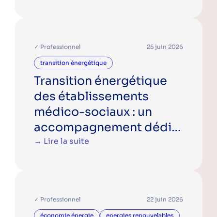
✓ Professionnel
25 juin 2026
transition énergétique
Transition énergétique
des établissements
médico-sociaux : un
accompagnement dédié
pour passer à l’action
→ Lire la suite
✓ Professionnel
22 juin 2026
économie énergie
energies renouvelables