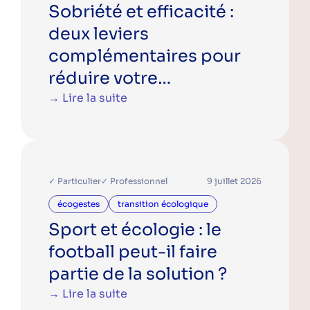
Sobriété et efficacité :
deux leviers
complémentaires pour
réduire votre
consommation d’énergie
→ Lire la suite
✓ Particulier
✓ Professionnel
9 juillet 2026
écogestes
transition écologique
Sport et écologie : le
football peut-il faire
partie de la solution ?
→ Lire la suite