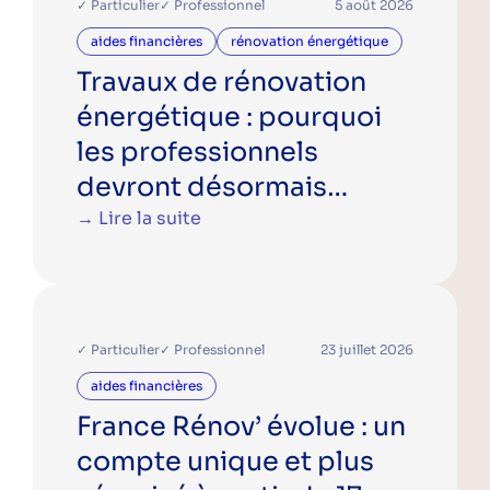
✓ Particulier
✓ Professionnel
5 août 2026
energies renouvelables
formation
aides financières
rénovation énergétique
rénovation
Travaux de rénovation
rénovation énergétique
énergétique : pourquoi
sensibilisation
les professionnels
solaire
écogestes
devront désormais
économies d'eau
mentionner France
→ Lire la suite
économies d'énergie
Rénov’
économie énergie
énergie
Public
✓ Particulier
✓ Professionnel
23 juillet 2026
Particuliers
aides financières
Professionnels
France Rénov’ évolue : un
compte unique et plus