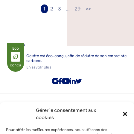
Pagination
1
2
3
…
29
>>
des
publications
Eco
Ce site est éco-conçu, afin de réduire de son empreinte
carbone.
conçu
En savoir plus
ALEC Lyon
Gérer le consentement aux
Rejoindre l’ALEC Lyon
cookies
Adhérer à l’ALEC Lyon
S’inscrire aux newsletters
Politique de cookies (UE)
Pour offrir les meilleures expériences, nous utilisons des
Partenaires