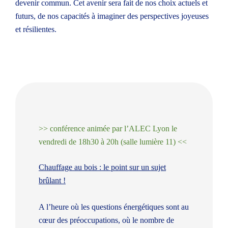
devenir commun. Cet avenir sera fait de nos choix actuels et
futurs, de nos capacités à imaginer des perspectives joyeuses
Suivez-nous sur les réseaux pour ne rien râter !
et résilientes.
Instagram
LinkedIn
Facebook
YouTube
Spotify
L'acteur local de la transition énergétique et
>> conférence animée par l’ALEC Lyon le
climatique.
vendredi de 18h30 à 20h (salle lumière 11) <<
Espace particuliers
Espace professionnels
Chauffage au bois : le point sur un sujet
brûlant !
A l’heure où les questions énergétiques sont au
cœur des préoccupations, où le nombre de