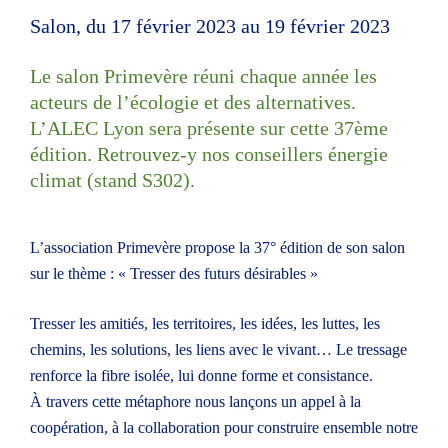
Lyon
Salon, du 17 février 2023 au 19 février 2023
ÉNERGITOUR à la rencontre des habitants –
Le salon Primevère réuni chaque année les
Saint-Genis-Laval – étape 15
acteurs de l’écologie et des alternatives.
ÉNERGITOUR à la rencontre des habitants –
L’ALEC Lyon sera présente sur cette 37ème
Lyon 2 – étape 16
édition. Retrouvez-y nos conseillers énergie
climat (stand S302).
L’association Primevère propose la 37° édition de son salon
Catégories
sur le thème : « Tresser des futurs désirables »
Conférence
Tresser les amitiés, les territoires, les idées, les luttes, les
Public
chemins, les solutions, les liens avec le vivant… Le tressage
Particuliers
renforce la fibre isolée, lui donne forme et consistance.
Professionnels
À travers cette métaphore nous lançons un appel à la
coopération, à la collaboration pour construire ensemble notre