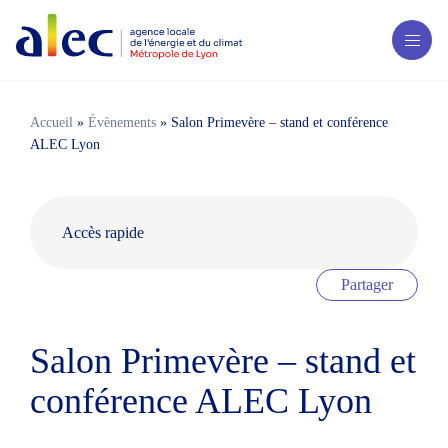
Accueil
»
Évènements
»
Salon Primevère – stand et conférence
ALEC Lyon
Accès rapide
Partager
Agenda en février 2023
Salon Primevère – stand et
ÉNERGITOUR à la rencontre des habitants –
conférence ALEC Lyon
Lyon 6 (Parc de la Tête d’Or) – étape 14
Salon Primevère – stand et conférence ALEC