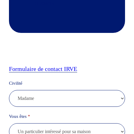
ci-dessous
Formulaire de contact IRVE
Demande
Civilité
renseignements
IRVE
Vous êtes
*