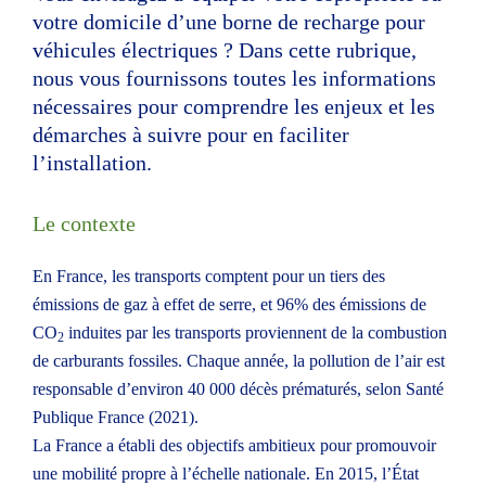
Pros/Accueil
votre domicile d’une borne de recharge pour
Lundi au vendredi
véhicules électriques ? Dans cette rubrique,
9h - 12h et 14h - 17h
nous vous fournissons toutes les informations
Particuliers / Espace Conseil
nécessaires pour comprendre les enjeux et les
Lundi au vendredi
9h - 12h et 14h - 17h
démarches à suivre pour en faciliter
l’installation.
Le contexte
Accès Arrêt Charpennes
En France, les transports comptent pour un tiers des
Métro
A
B
émissions de gaz à effet de serre, et 96% des émissions de
CO
induites par les transports proviennent de la combustion
Tramway
1
4
2
de carburants fossiles. Chaque année, la pollution de l’air est
Bus
c16
27
responsable d’environ 40 000 décès prématurés, selon Santé
Publique France (2021).
Vélov'
10006
10111
La France a établi des objectifs ambitieux pour promouvoir
une mobilité propre à l’échelle nationale. En 2015, l’État