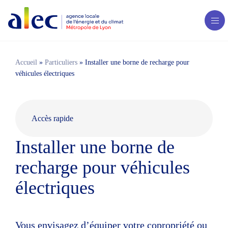
Accueil
»
Particuliers
»
Installer une borne de recharge pour
véhicules électriques
Accès rapide
Installer une borne de
recharge pour véhicules
Agence locale de l'énergie et du climat de la
Métropole de Lyon
électriques
12-14, av. Antoine Dutrievoz
69100 Villeurbanne
Particulier : 04 37 48 25 90
Pros/Accueil : 04 37 48 22 42
Vous envisagez d’équiper votre copropriété ou