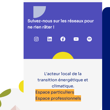
Suivez-nous sur les réseaux pour
ne rien râter !
Instagram
LinkedIn
Facebook
YouTube
Spotify
L'acteur local de la
transition énergétique et
climatique.
Espace particuliers
Espace professionnels