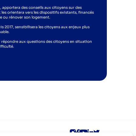
 apportera des conseils aux citoyens sur des
es orientera vers les dispositifs existants, financés
ge ou rénover son logement.
 2017, sensibilisera les citoyens aux enjeux plus
able.
 répondre aux questions des citoyens en situation
ficulté.