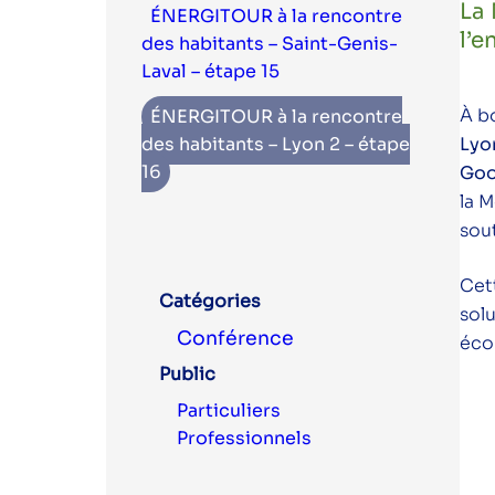
La 
ÉNERGITOUR à la rencontre
l’e
des habitants – Saint-Genis-
Laval – étape 15
À b
ÉNERGITOUR à la rencontre
des habitants – Lyon 2 – étape
Lyo
16
Go
la M
sou
Cet
Catégories
solu
Conférence
éco
Public
Particuliers
Professionnels