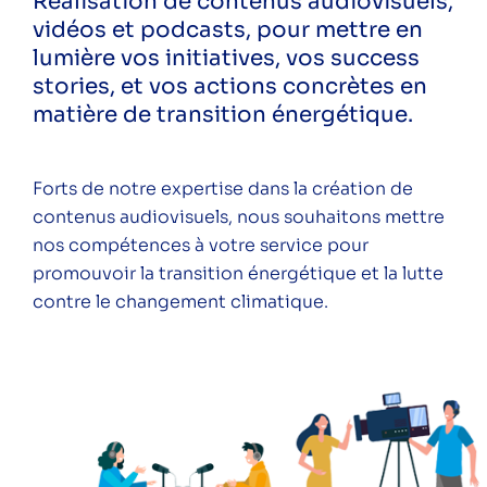
Réalisation de contenus audiovisuels,
L'exposition pédagogique
vidéos et podcasts, pour mettre en
Nos références
lumière vos initiatives, vos success
stories, et vos actions concrètes en
matière de transition énergétique.
Forts de notre expertise dans la création de
Une question au sujet de notre offre
contenus audiovisuels, nous souhaitons mettre
communication ? Contactez-nous
nos compétences à votre service pour
04 37 48 22 42
promouvoir la transition énergétique et la lutte
communication@alec-lyon.org
contre le changement climatique.