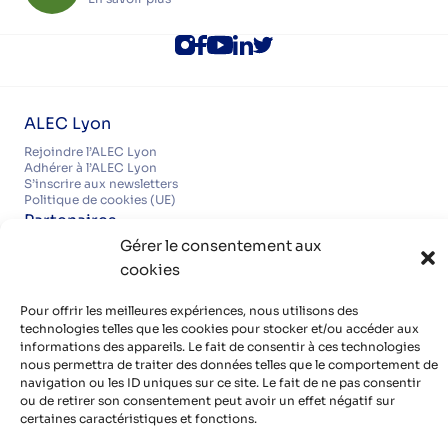
ALEC Lyon
Rejoindre l’ALEC Lyon
Adhérer à l’ALEC Lyon
S’inscrire aux newsletters
Politique de cookies (UE)
Partenaires
Gérer le consentement aux
Découvrir nos partenaires, réseaux, soutiens
cookies
Infos pratiques
Mentions légales
Politique de confidentialité
Pour offrir les meilleures expériences, nous utilisons des
Contact
technologies telles que les cookies pour stocker et/ou accéder aux
Organisme de formation certifié QUALIOPI
informations des appareils. Le fait de consentir à ces technologies
nous permettra de traiter des données telles que le comportement de
navigation ou les ID uniques sur ce site. Le fait de ne pas consentir
ou de retirer son consentement peut avoir un effet négatif sur
Avec le soutien de
certaines caractéristiques et fonctions.