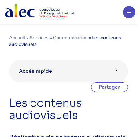
Accueil
»
Services
»
Communication
»
Les contenus
audiovisuels
Accès rapide
Partager
Communication
Les contenus
audiovisuels
Les contenus audiovisuels
Les contenus visuels et
rédactionnels