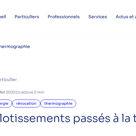
eil
Particuliers
Professionnels
Services
Actus et
 thermographie
rticulier
illet 2022
Lecture 2 min
ergie
rénovation
thermographie
 lotissements passés à l