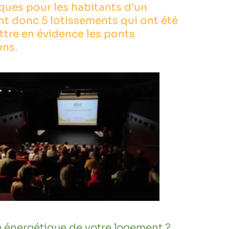
ques pour les habitants d’un
nt donc 5 lotissements qui ont été
ttre en évidence les ponts
ons.
e énergétique de votre logement ?