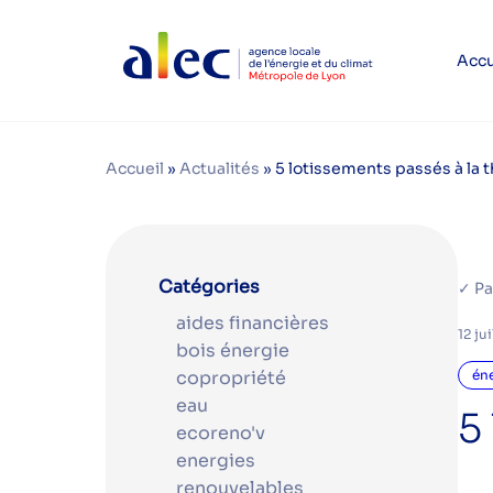
Accu
Accueil
»
Actualités
»
5 lotissements passés à la
Catégories
✓ Pa
aides financières
12 ju
bois énergie
copropriété
én
eau
5
ecoreno'v
energies
renouvelables