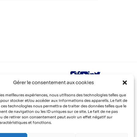
Gérer le consentement aux cookies
 les meilleures expériences, nous utilisons des technologies telles que
Infos pratiques
 pour stocker et/ou accéder aux informations des appareils. Le fait de
 ces technologies nous permettra de traiter des données telles que le
Mentions légales
Politique de confidentialité
t de navigation ou les ID uniques sur ce site. Le fait de ne pas
Contact
u de retirer son consentement peut avoir un effet négatif sur
Organisme de formation certifié QUALIOPI
aractéristiques et fonctions.