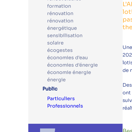
L’A
formation
lot
rénovation
pas
rénovation
the
énergétique
sensibilisation
solaire
Une 
écogestes
202
économies d'eau
lot
économies d'énergie
de n
économie énergie
énergie
Des
Public
ont
Particuliers
sui
Professionnels
réal
Bes