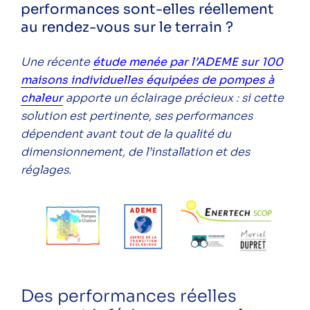
performances sont-elles réellement
au rendez-vous sur le terrain ?
Suivez-nous sur les réseaux pour ne rien
Une récente
étude menée par l’ADEME sur 100
râter !
maisons individuelles équipées de pompes à
chaleur
apporte un éclairage précieux : si cette
Instagram
LinkedIn
Facebook
YouTube
Spotify
solution est pertinente, ses performances
dépendent avant tout de la qualité du
dimensionnement, de l’installation et des
réglages.
Une question ? Vous souhaitez plus
d'informations sur l'ALEC Lyon ?
N'hésitez pas à nous contacter.
Contacter l'ALEC Lyon
Des performances réelles