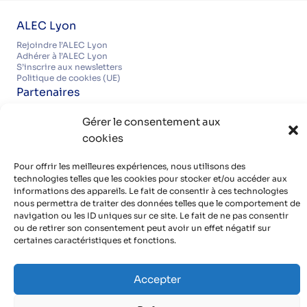
ALEC Lyon
Rejoindre l’ALEC Lyon
Adhérer à l’ALEC Lyon
S’inscrire aux newsletters
Politique de cookies (UE)
Partenaires
Découvrir nos partenaires, réseaux, soutiens
Gérer le consentement aux
Infos pratiques
cookies
Mentions légales
Politique de confidentialité
Contact
Pour offrir les meilleures expériences, nous utilisons des
Organisme de formation certifié QUALIOPI
technologies telles que les cookies pour stocker et/ou accéder aux
informations des appareils. Le fait de consentir à ces technologies
nous permettra de traiter des données telles que le comportement de
navigation ou les ID uniques sur ce site. Le fait de ne pas consentir
Avec le soutien de
ou de retirer son consentement peut avoir un effet négatif sur
certaines caractéristiques et fonctions.
et de communes et de bailleurs sociaux de
Accepter
la métropole de Lyon
English page