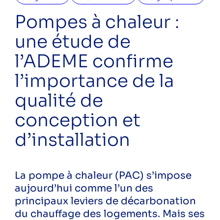
eau
ecoreno'v
Pompes à chaleur :
energies renouvelables
une étude de
formation
rénovation
l’ADEME confirme
rénovation énergétique
l’importance de la
sensibilisation
solaire
qualité de
écogestes
économies d'eau
conception et
économies d'énergie
d’installation
économie énergie
énergie
Public
La pompe à chaleur (PAC) s’impose
Particuliers
aujourd’hui comme l’un des
Professionnels
principaux leviers de décarbonation
du chauffage des logements. Mais ses