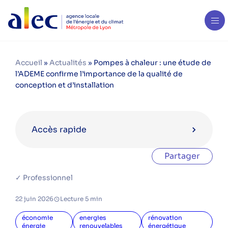
Accueil
»
Actualités
»
Pompes à chaleur : une étude de
l’ADEME confirme l’importance de la qualité de
conception et d’installation
Accès rapide
Partager
Catégories
✓ Professionnel
aides financières
22 juin 2026
Lecture 5 min
bois énergie
copropriété
économie
energies
rénovation
énergie
renouvelables
énergétique