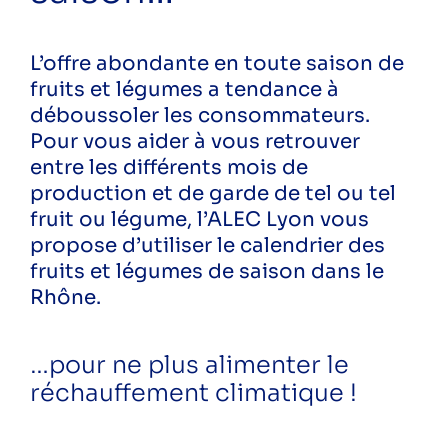
Numérique
Consommation courante
L’offre abondante en toute saison de
fruits et légumes a tendance à
déboussoler les consommateurs.
Pour vous aider à vous retrouver
entre les différents mois de
production et de garde de tel ou tel
Carte de nos réalisations
fruit ou légume, l’ALEC Lyon vous
propose d’utiliser le calendrier des
fruits et légumes de saison dans le
Rhône.
Une question ? Contactez nos
conseillers énergie climat
04 37 48 25 90
…pour ne plus alimenter le
info-conseil@alec-lyon.org
réchauffement climatique !