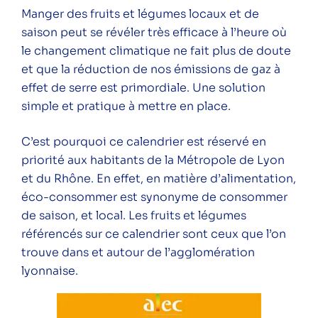
Manger des fruits et légumes locaux et de
Ressources
saison peut se révéler très efficace à l’heure où
le changement climatique ne fait plus de doute
CALENDRIER des fruits et
et que la réduction de nos émissions de gaz à
légumes de saison
effet de serre est primordiale. Une solution
simple et pratique à mettre en place.
Notre mallette de mesures "B'WATT"
Guide des 100 écogestes du défi
C’est pourquoi ce calendrier est réservé en
"DÉCLICS
"
priorité aux habitants de la Métropole de Lyon
et du Rhône. En effet, en matière d’alimentation,
éco-consommer est synonyme de consommer
de saison, et local. Les fruits et légumes
référencés sur ce calendrier sont ceux que l’on
Une question ? Vous souhaitez plus
trouve dans et autour de l’agglomération
d'informations sur l'ALEC Lyon ?
lyonnaise.
N'hésitez pas à nous contacter.
Contacter un conseiller énergie-
climat