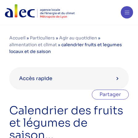
Accueil
»
Particuliers
»
Agir au quotidien
»
alimentation et climat
»
calendrier fruits et legumes
locaux et de saison
Accès rapide
Partager
Agir au quotidien
Calendrier des fruits
Calculer mon empreinte carbone
et légumes de
Logement
saison…
Alimentation