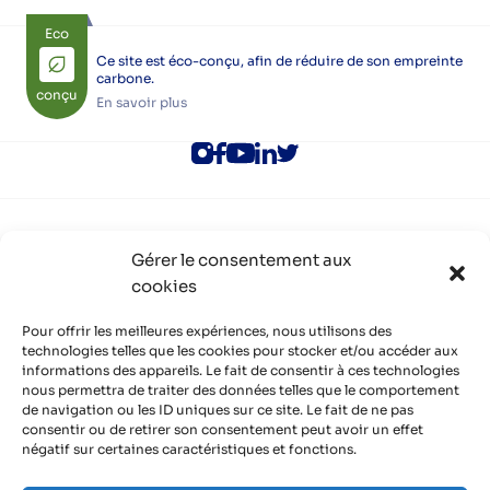
Eco
Ce site est éco-conçu, afin de réduire de son empreinte
carbone.
conçu
En savoir plus
ALEC Lyon
Gérer le consentement aux
Rejoindre l’ALEC Lyon
cookies
Adhérer à l’ALEC Lyon
S’inscrire aux newsletters
Politique de cookies (UE)
Pour offrir les meilleures expériences, nous utilisons des
Partenaires
technologies telles que les cookies pour stocker et/ou accéder aux
informations des appareils. Le fait de consentir à ces technologies
Découvrir nos partenaires, réseaux, soutiens
nous permettra de traiter des données telles que le comportement
Infos pratiques
de navigation ou les ID uniques sur ce site. Le fait de ne pas
Mentions légales
consentir ou de retirer son consentement peut avoir un effet
Politique de confidentialité
négatif sur certaines caractéristiques et fonctions.
Contact
Organisme de formation certifié QUALIOPI