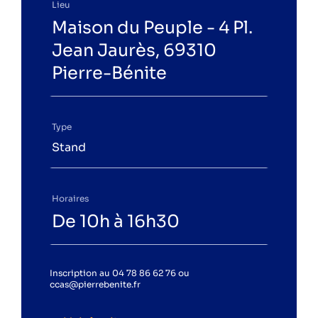
Lieu
Instagram
LinkedIn
Facebook
YouTube
Spotify
Maison du Peuple - 4 Pl.
Jean Jaurès, 69310
Pierre-Bénite
L'acteur local de la transition
Type
énergétique et climatique.
Stand
Espace particuliers
Espace professionnels
Horaires
De 10h à 16h30
Inscription au 04 78 86 62 76 ou
ccas@pierrebenite.fr