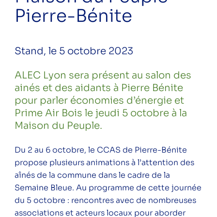
Pierre-Bénite
Salon des ainés et des aidants à la
Maison du Peuple – Pierre-Bénite
The Greener Festival 2023 – 8e
Stand, le 5 octobre 2023
édition
ALEC Lyon sera présent au salon des
Fresque de l’eau – SPL Confluence
ainés et des aidants à Pierre Bénite
Réunion d’information – rénovation en
pour parler économies d’énergie et
copropriété par ALEC Lyon – Octobre
Prime Air Bois le jeudi 5 octobre à la
Maison du Peuple.
Pollutec – Intervention sur la Prime
éco-chaleur
Du 2 au 6 octobre, le CCAS de Pierre-Bénite
Haut Potentiel à Économie d’énergie
propose plusieurs animations à l’attention des
aînés de la commune dans le cadre de la
Soirée Prime Air Bois – Neuville sur
Semaine Bleue. Au programme de cette journée
Saône
du 5 octobre : rencontres avec de nombreuses
associations et acteurs locaux pour aborder
Réunion d’information – rénovation en