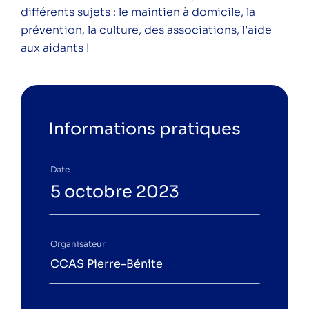
différents sujets : le maintien à domicile, la
copropriété par ALEC Lyon
prévention, la culture, des associations, l’aide
aux aidants !
Catégories
Conférence
Informations pratiques
Public
Particuliers
Date
Professionnels
5 octobre 2023
Organisateur
CCAS Pierre-Bénite
Suivez-nous sur les réseaux pour ne rien
râter !