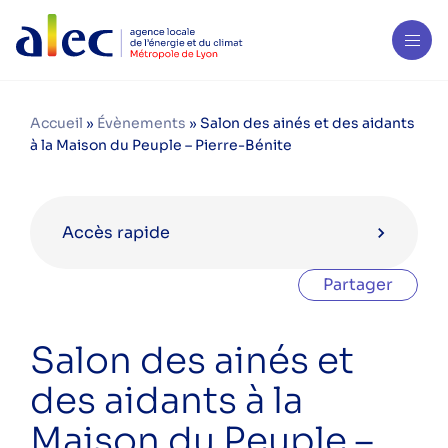
Accueil
»
Évènements
»
Salon des ainés et des aidants
à la Maison du Peuple – Pierre-Bénite
Accès rapide
Partager
Agenda en octobre 2023
Salon des ainés et
Festival AGIR à Lyon par Anciela
des aidants à la
Soirée Prime Air Bois – Caluire et
Maison du Peuple –
Cuire