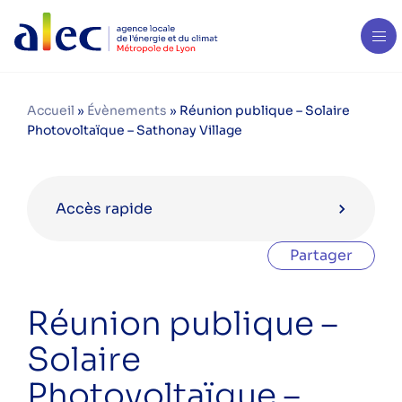
Accueil
»
Évènements
»
Réunion publique – Solaire
Photovoltaïque – Sathonay Village
Accès rapide
Partager
Agenda en mai 2023
Réunion publique –
Réunion publique – Les bases de la
Solaire
rénovation énergétique ! – Quincieux
Photovoltaïque –
VIVRE AU PRÉSENT – Le forum des