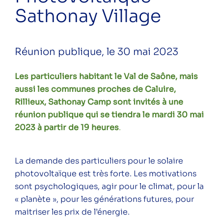
seniors à Villeurbanne
Sathonay Village
Le grand festival du Val de Saône –
Mont-d’Or en transition
Réunion publique, le 30 mai 2023
Fête du Printemps – Ecully
Les particuliers habitant le Val de Saône, mais
Visite ANNULÉE à Givors
aussi les communes proches de Caluire,
Réunion d’information – Restitution
Rillieux, Sathonay Camp sont invités à une
Thermographies Saint Fons
réunion publique qui se tiendra le mardi 30 mai
2023 à partir de 19 heures
.
Visite d’une copropriété rénovée BBC
à Tassin la Demi-Lune
La demande des particuliers pour le solaire
Réunion publique – Solaire
photovoltaïque est très forte. Les motivations
Photovoltaïque – Sathonay Village
sont psychologiques, agir pour le climat, pour la
« planète », pour les générations futures, pour
maitriser les prix de l’énergie.