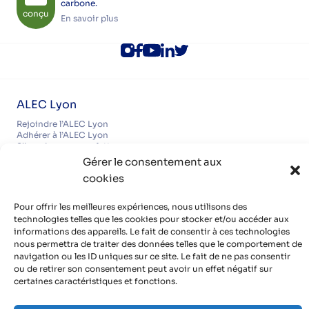
carbone.
conçu
En savoir plus
ALEC Lyon
Rejoindre l’ALEC Lyon
Adhérer à l’ALEC Lyon
S’inscrire aux newsletters
Politique de cookies (UE)
Gérer le consentement aux
Partenaires
cookies
Découvrir nos partenaires, réseaux, soutiens
Pour offrir les meilleures expériences, nous utilisons des
Infos pratiques
technologies telles que les cookies pour stocker et/ou accéder aux
Mentions légales
informations des appareils. Le fait de consentir à ces technologies
Politique de confidentialité
nous permettra de traiter des données telles que le comportement de
Contact
Organisme de formation certifié QUALIOPI
navigation ou les ID uniques sur ce site. Le fait de ne pas consentir
ou de retirer son consentement peut avoir un effet négatif sur
certaines caractéristiques et fonctions.