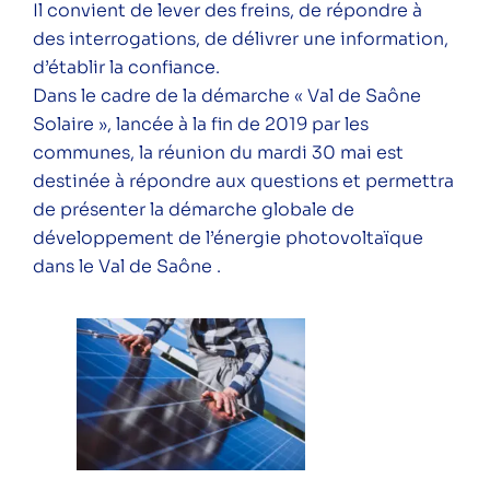
Il convient de lever des freins, de répondre à
Catégories
des interrogations, de délivrer une information,
Conférence
d’établir la confiance.
Dans le cadre de la démarche « Val de Saône
Public
Solaire », lancée à la fin de 2019 par les
Particuliers
communes, la réunion du mardi 30 mai est
Professionnels
destinée à répondre aux questions et permettra
de présenter la démarche globale de
développement de l’énergie photovoltaïque
dans le Val de Saône .
Suivez-nous sur les réseaux pour ne rien
râter !
Instagram
LinkedIn
Facebook
YouTube
Spotify