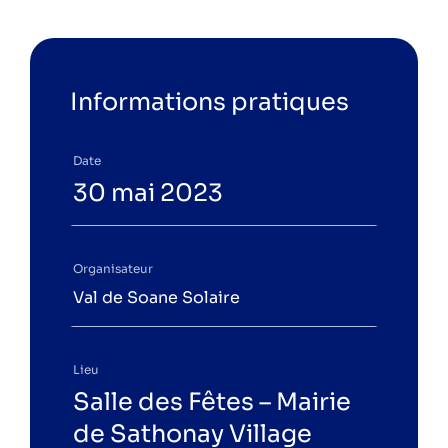
L'acteur local de la transition
énergétique et climatique.
Informations pratiques
Espace particuliers
Espace professionnels
Date
30 mai 2023
Organisateur
Val de Soane Solaire
Lieu
Salle des Fêtes – Mairie
de Sathonay Village