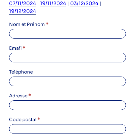
râter !
07/11/2024
|
19/11/2024
|
03/12/2024
|
19/12/2024
Instagram
LinkedIn
Facebook
YouTube
Spotify
12/09/2024
Nom et Prénom
*
à
17h45
–
Email
*
Inscription
L'acteur local de la transition
réunion
énergétique et climatique.
info
Téléphone
Espace particuliers
réno
Espace professionnels
copro
Adresse
*
Code postal
*