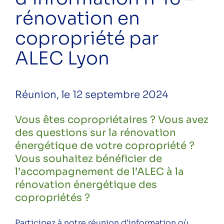
rénovation en copropriété par ALEC
rénovation en
Lyon
copropriété par
Webinaire – Comment installer des
ALEC Lyon
bornes de recharge en copropriété ?
Stand eau – Station d’épuration des
eaux à Pierre-Bénite
Réunion, le 12 septembre 2024
Réunion d’information n°17 –
rénovation en copropriété par ALEC
Vous êtes copropriétaires ? Vous avez
Lyon
des questions sur la rénovation
énergétique de votre copropriété ?
Évènement pour les copropriétés de
Vous souhaitez bénéficier de
Villeurbanne
l’accompagnement de l’ALEC à la
rénovation énergétique des
Ciné-débat « Demain » à Oullins-
copropriétés ?
Pierre-Bénite
Webinaire – Chauffage au bois : un
Participez à notre réunion d’information où