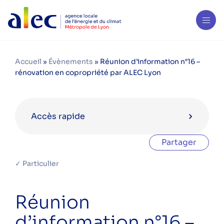
Accueil
»
Évènements
»
Réunion d’information n°16 –
rénovation en copropriété par ALEC Lyon
Accès rapide
Partager
Agenda en septembre 2024
✓ Particulier
Village de la transition énergétique –
Réunion
Lyon 4
d’information n°16 –
Réunion d’information n°16 –