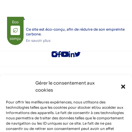
Eco
Ce site est éco-conçu, afin de réduire de son empreinte
carbone.
conçu
En savoir plus
ALEC Lyon
Gérer le consentement aux
Rejoindre l’ALEC Lyon
cookies
Adhérer à l’ALEC Lyon
S’inscrire aux newsletters
Politique de cookies (UE)
Pour offrir les meilleures expériences, nous utilisons des
Partenaires
technologies telles que les cookies pour stocker et/ou accéder aux
informations des appareils. Le fait de consentir à ces technologies
Découvrir nos partenaires, réseaux, soutiens
nous permettra de traiter des données telles que le comportement
Infos pratiques
de navigation ou les ID uniques sur ce site. Le fait de ne pas
Mentions légales
consentir ou de retirer son consentement peut avoir un effet