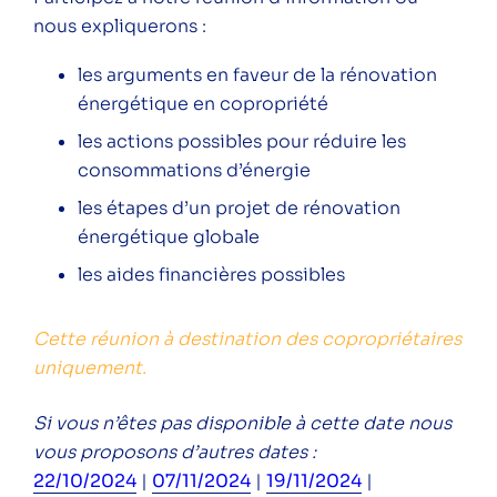
nous expliquerons :
les arguments en faveur de la rénovation
énergétique en copropriété
Suivez-nous sur les réseaux pour ne rien
les actions possibles pour réduire les
râter !
consommations d’énergie
les étapes d’un projet de rénovation
Instagram
LinkedIn
Facebook
YouTube
Spotify
énergétique globale
les aides financières possibles
Cette réunion à destination des copropriétaires
uniquement.
L'acteur local de la transition
énergétique et climatique.
Si vous n’êtes pas disponible à cette date nous
Espace particuliers
vous proposons d’autres dates :
Espace professionnels
22/10/2024
|
07/11/2024
|
19/11/2024
|