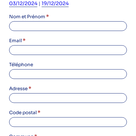
03/12/2024
|
19/12/2024
10/10/2024
Nom et Prénom
*
à
17h45
–
Email
*
Inscription
réunion
info
Téléphone
réno
copro
Adresse
*
Code postal
*