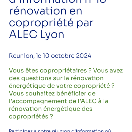
édition
rénovation en
Réunion d’information n°18 –
copropriété par
rénovation en copropriété par ALEC
ALEC Lyon
Lyon
Réunion d’information n°19 –
rénovation en copropriété par ALEC
Réunion, le 10 octobre 2024
Lyon
Vous êtes copropriétaires ? Vous avez
des questions sur la rénovation
énergétique de votre copropriété ?
Catégories
Vous souhaitez bénéficier de
l’accompagnement de l’ALEC à la
Conférence
rénovation énergétique des
Public
copropriétés ?
Particuliers
Professionnels
Participez à notre réunion d’information où