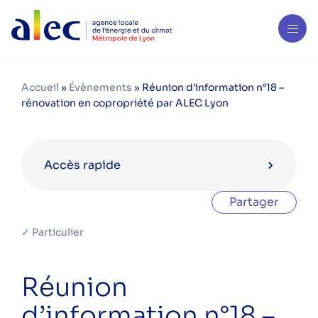
Accueil
»
Évènements
»
Réunion d’information n°18 –
rénovation en copropriété par ALEC Lyon
Accès rapide
Partager
Agenda en octobre 2024
✓ Particulier
Visite de la copropriété Les Célestins
Réunion
à Oullins-Pierre-Bénite
d’information n°18 –
The Greener Festival 2024 – 9e