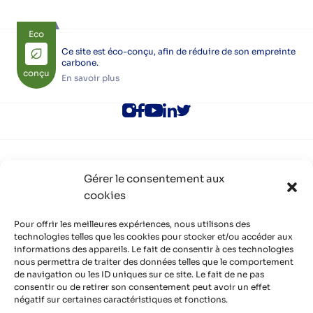
Eco
Ce site est éco-conçu, afin de réduire de son empreinte
carbone.
conçu
En savoir plus
ALEC Lyon
Gérer le consentement aux
Rejoindre l’ALEC Lyon
cookies
Adhérer à l’ALEC Lyon
S’inscrire aux newsletters
Politique de cookies (UE)
Pour offrir les meilleures expériences, nous utilisons des
Partenaires
technologies telles que les cookies pour stocker et/ou accéder aux
informations des appareils. Le fait de consentir à ces technologies
Découvrir nos partenaires, réseaux, soutiens
nous permettra de traiter des données telles que le comportement
Infos pratiques
de navigation ou les ID uniques sur ce site. Le fait de ne pas
Mentions légales
consentir ou de retirer son consentement peut avoir un effet
Politique de confidentialité
négatif sur certaines caractéristiques et fonctions.
Contact