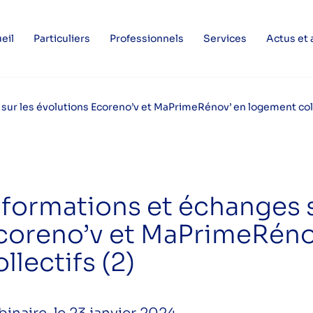
eil
Particuliers
Professionnels
Services
Actus et
sur les évolutions Ecoreno’v et MaPrimeRénov’ en logement coll
nformations et échanges s
coreno’v et MaPrimeRéno
ollectifs (2)