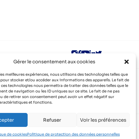
Gérer le consentement aux cookies
 les meilleures expériences, nous utilisons des technologies telles que
Infos pratiques
 pour stocker et/ou accéder aux informations des appareils. Le fait de
 ces technologies nous permettra de traiter des données telles que le
Mentions légales
t de navigation ou les ID uniques sur ce site. Le fait de ne pas
Politique de confidentialité
Contact
u de retirer son consentement peut avoir un effet négatif sur
Organisme de formation certifié QUALIOPI
aractéristiques et fonctions.
cepter
Refuser
Voir les préférences
English page
ique de cookies
Politique de protection des données personnelles