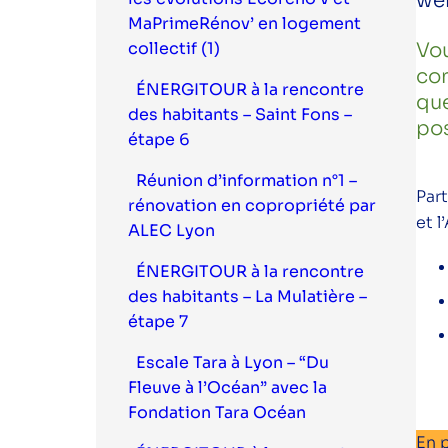
web
MaPrimeRénov’ en logement
collectif (1)
Vou
con
ÉNERGITOUR à la rencontre
que
des habitants – Saint Fons –
pos
étape 6
Réunion d’information n°1 –
Par
rénovation en copropriété par
et 
ALEC Lyon
ÉNERGITOUR à la rencontre
des habitants – La Mulatière –
étape 7
Escale Tara à Lyon – “Du
Fleuve à l’Océan” avec la
Fondation Tara Océan
En 