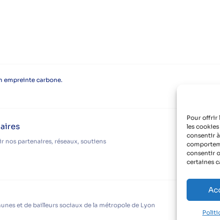
on empreinte carbone.
Pour offrir
aires
les cookies
consentir à
r nos partenaires, réseaux, soutiens
comportemen
consentir o
certaines c
Ac
nes et de bailleurs sociaux de la métropole de Lyon
Polit