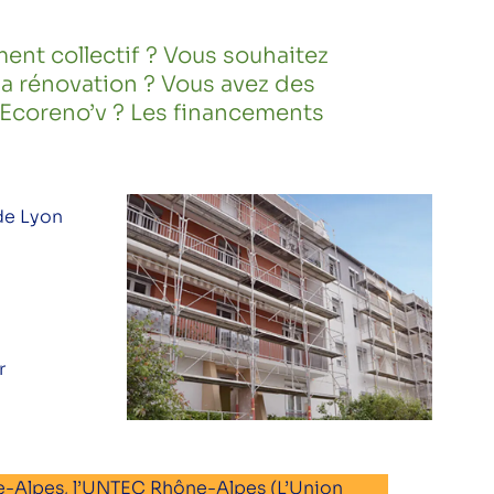
ent collectif ? Vous souhaitez
 la rénovation ? Vous avez des
 Ecoreno’v ? Les financements
 de Lyon
r
e-Alpes, l’UNTEC Rhône-Alpes (L’Union