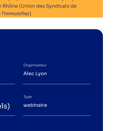
on Rhône (Union des Syndicats de
 l’Immobilier)
Organisateur
Alec Lyon
Type
ls)
webinaire