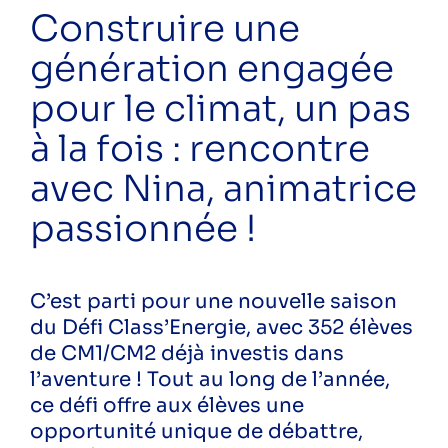
eau
Construire une
ecoreno'v
génération engagée
energies renouvelables
formation
pour le climat, un pas
rénovation
rénovation énergétique
à la fois : rencontre
sensibilisation
avec Nina, animatrice
solaire
écogestes
passionnée !
économies d'eau
économies d'énergie
économie énergie
C’est parti pour une nouvelle saison
énergie
du Défi Class’Energie, avec 352 élèves
Public
de CM1/CM2 déjà investis dans
Particuliers
l’aventure ! Tout au long de l’année,
Professionnels
ce défi offre aux élèves une
opportunité unique de débattre,