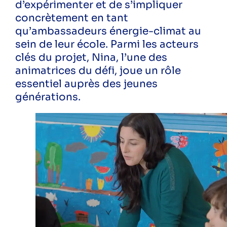
d’expérimenter et de s’impliquer
concrètement en tant
qu’ambassadeurs énergie-climat au
sein de leur école. Parmi les acteurs
Suivez-nous sur les réseaux pour ne rien
râter !
clés du projet, Nina, l’une des
animatrices du défi, joue un rôle
Instagram
LinkedIn
Facebook
YouTube
Spotify
essentiel auprès des jeunes
générations.
Une question ? Vous souhaitez plus
d'informations sur l'ALEC Lyon ?
N'hésitez pas à nous contacter.
Contacter l'ALEC Lyon