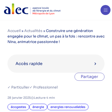
Accueil
»
Actualités
»
Construire une génération
engagée pour le climat, un pas à la fois : rencontre avec
Nina, animatrice passionnée !
Accès rapide
Partager
Catégories
✓ Particulier
✓ Professionnel
aides financières
28 janvier 2025
Lecture 4 min
bois énergie
copropriété
écogestes
énergie
energies renouvelables