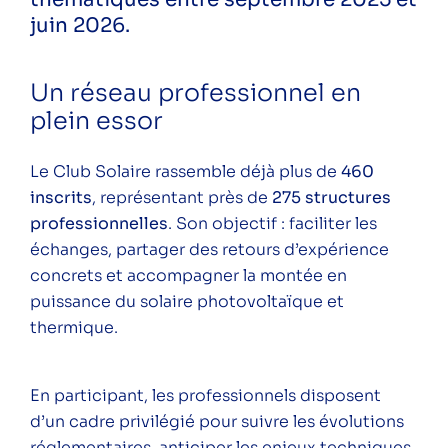
juin 2026.
Suivez-nous sur les réseaux pour ne rien
Un réseau professionnel en
râter !
plein essor
Instagram
LinkedIn
Facebook
YouTube
Spotify
Le Club Solaire rassemble déjà plus de
460
inscrits
, représentant près de
275 structures
professionnelles
. Son objectif : faciliter les
échanges, partager des retours d’expérience
Une question ? Vous souhaitez plus
concrets et accompagner la montée en
d'informations sur l'ALEC Lyon ?
puissance du solaire photovoltaïque et
N'hésitez pas à nous contacter.
thermique.
Contacter l'ALEC Lyon
En participant, les professionnels disposent
d’un cadre privilégié pour suivre les évolutions
réglementaires, anticiper les enjeux techniques