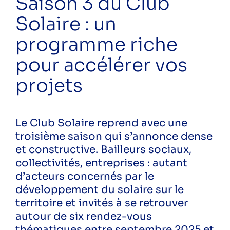
Saison 3 du Club
ecoreno'v
Solaire : un
energies renouvelables
formation
programme riche
rénovation
rénovation énergétique
pour accélérer vos
sensibilisation
projets
solaire
écogestes
économies d'eau
économies d'énergie
Le Club Solaire reprend avec une
économie énergie
troisième saison qui s’annonce dense
énergie
et constructive. Bailleurs sociaux,
collectivités, entreprises : autant
Public
d’acteurs concernés par le
Particuliers
développement du solaire sur le
Professionnels
territoire et invités à se retrouver
autour de six rendez-vous
thématiques entre septembre 2025 et