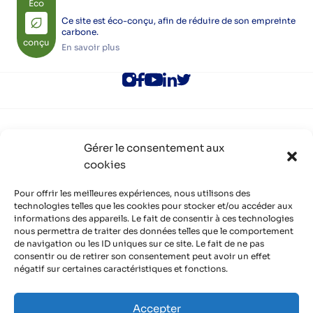
Eco
Ce site est éco-conçu, afin de réduire de son empreinte
carbone.
conçu
En savoir plus
ALEC Lyon
Gérer le consentement aux
Rejoindre l’ALEC Lyon
cookies
Adhérer à l’ALEC Lyon
S’inscrire aux newsletters
Politique de cookies (UE)
Pour offrir les meilleures expériences, nous utilisons des
Partenaires
technologies telles que les cookies pour stocker et/ou accéder aux
informations des appareils. Le fait de consentir à ces technologies
Découvrir nos partenaires, réseaux, soutiens
nous permettra de traiter des données telles que le comportement
Infos pratiques
de navigation ou les ID uniques sur ce site. Le fait de ne pas
Mentions légales
consentir ou de retirer son consentement peut avoir un effet
Politique de confidentialité
négatif sur certaines caractéristiques et fonctions.
Contact
Organisme de formation certifié QUALIOPI
Accepter