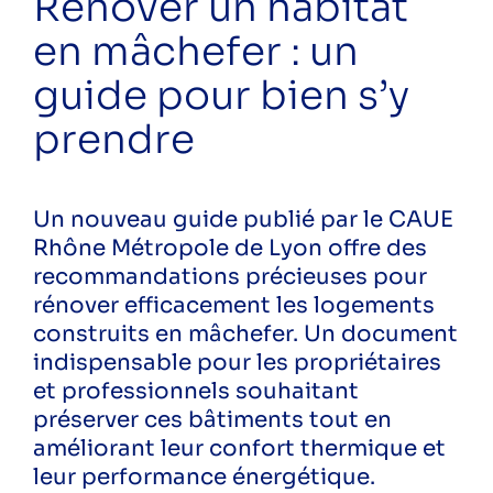
Rénover un habitat
ecoreno'v
en mâchefer : un
energies renouvelables
formation
guide pour bien s’y
rénovation
rénovation énergétique
prendre
sensibilisation
solaire
écogestes
Un nouveau guide publié par le CAUE
économies d'eau
Rhône Métropole de Lyon offre des
économies d'énergie
recommandations précieuses pour
économie énergie
rénover efficacement les logements
énergie
construits en mâchefer. Un document
Public
indispensable pour les propriétaires
Particuliers
et professionnels souhaitant
Professionnels
préserver ces bâtiments tout en
améliorant leur confort thermique et
leur performance énergétique.