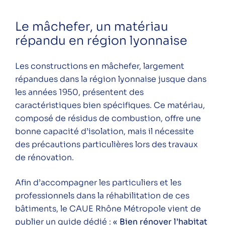
Le mâchefer, un matériau
Suivez-nous sur les réseaux pour ne rien
répandu en région lyonnaise
râter !
Instagram
LinkedIn
Facebook
YouTube
Spotify
Les constructions en mâchefer, largement
répandues dans la région lyonnaise jusque dans
les années 1950, présentent des
caractéristiques bien spécifiques. Ce matériau,
composé de résidus de combustion, offre une
bonne capacité d’isolation, mais il nécessite
Une question ? Vous souhaitez plus
des précautions particulières lors des travaux
d'informations sur l'ALEC Lyon ?
de rénovation.
N'hésitez pas à nous contacter.
Contacter l'ALEC Lyon
Afin d’accompagner les particuliers et les
professionnels dans la réhabilitation de ces
bâtiments, le CAUE Rhône Métropole vient de
publier un guide dédié :
« Bien rénover l’habitat