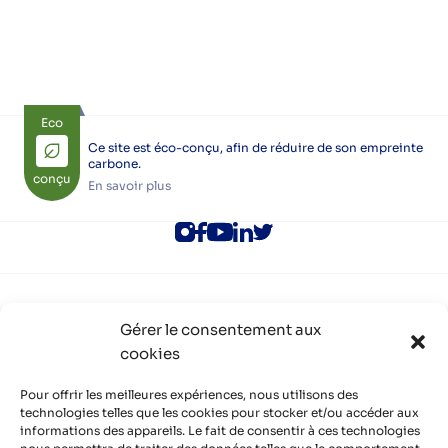
Eco
Ce site est éco-conçu, afin de réduire de son empreinte
carbone.
conçu
En savoir plus
ALEC Lyon
Gérer le consentement aux
Rejoindre l’ALEC Lyon
cookies
Adhérer à l’ALEC Lyon
S’inscrire aux newsletters
Politique de cookies (UE)
Pour offrir les meilleures expériences, nous utilisons des
Partenaires
technologies telles que les cookies pour stocker et/ou accéder aux
informations des appareils. Le fait de consentir à ces technologies
Découvrir nos partenaires, réseaux, soutiens