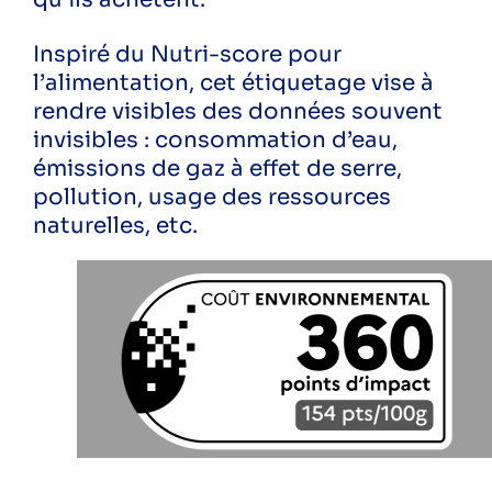
Inspiré du Nutri-score pour
Suivez-nous sur les réseaux pour ne rien
l’alimentation, cet étiquetage vise à
râter !
rendre visibles des données souvent
invisibles : consommation d’eau,
Instagram
LinkedIn
Facebook
YouTube
Spotify
émissions de gaz à effet de serre,
pollution, usage des ressources
naturelles, etc.
Une question ? Vous souhaitez plus
d'informations sur l'ALEC Lyon ?
N'hésitez pas à nous contacter.
Contacter l'ALEC Lyon