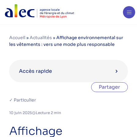
Accueil
»
Actualités
»
Affichage environnemental sur
les vêtements : vers une mode plus responsable
Accès rapide
Partager
Catégories
✓ Particulier
aides financières
10 juin 2025
Lecture 2 min
bois énergie
copropriété
Affichage
eau