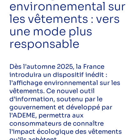
environnemental sur
ecoreno'v
energies renouvelables
les vêtements : vers
formation
rénovation
une mode plus
rénovation énergétique
responsable
sensibilisation
solaire
écogestes
économies d'eau
Dès l’automne 2025, la France
économies d'énergie
introduira un dispositif inédit :
économie énergie
l’affichage environnemental sur les
énergie
vêtements. Ce nouvel outil
d’information, soutenu par le
Public
gouvernement et développé par
Particuliers
l’ADEME, permettra aux
Professionnels
consommateurs de connaître
l’impact écologique des vêtements
qu’ils achètent.