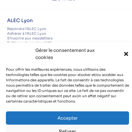
ALEC Lyon
Rejoindre l’ALEC Lyon
Adhérer à l’ALEC Lyon
S’inscrire aux newsletters
Politique de cookies (UE)
Partenaires
Gérer le consentement aux
cookies
Découvrir nos partenaires, réseaux, soutiens
Infos pratiques
Pour offrir les meilleures expériences, nous utilisons des
Mentions légales
technologies telles que les cookies pour stocker et/ou accéder aux
Politique de confidentialité
informations des appareils. Le fait de consentir à ces technologies
Contact
Organisme de formation certifié QUALIOPI
nous permettra de traiter des données telles que le comportement de
navigation ou les ID uniques sur ce site. Le fait de ne pas consentir
ou de retirer son consentement peut avoir un effet négatif sur
certaines caractéristiques et fonctions.
Avec le soutien de
Accepter
et de communes et de bailleurs sociaux de
la métropole de Lyon
Refuser