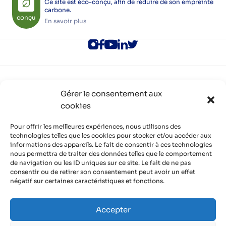
Ce site est éco-conçu, afin de réduire de son empreinte
carbone.
conçu
En savoir plus
ALEC Lyon
Gérer le consentement aux
Rejoindre l’ALEC Lyon
cookies
Adhérer à l’ALEC Lyon
S’inscrire aux newsletters
Politique de cookies (UE)
Pour offrir les meilleures expériences, nous utilisons des
Partenaires
technologies telles que les cookies pour stocker et/ou accéder aux
informations des appareils. Le fait de consentir à ces technologies
Découvrir nos partenaires, réseaux, soutiens
nous permettra de traiter des données telles que le comportement
Infos pratiques
de navigation ou les ID uniques sur ce site. Le fait de ne pas
Mentions légales
consentir ou de retirer son consentement peut avoir un effet
Politique de confidentialité
négatif sur certaines caractéristiques et fonctions.
Contact
Organisme de formation certifié QUALIOPI
Accepter