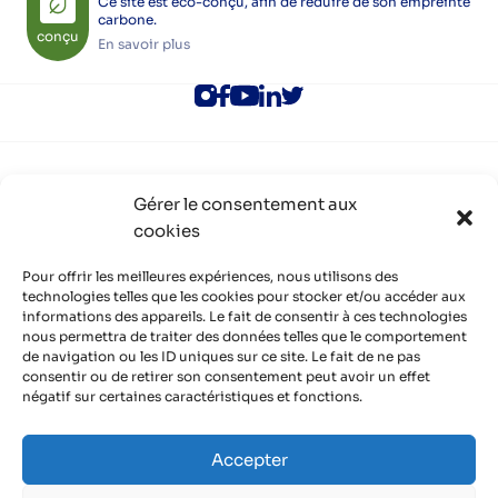
Ce site est éco-conçu, afin de réduire de son empreinte
carbone.
conçu
En savoir plus
ALEC Lyon
Gérer le consentement aux
Rejoindre l’ALEC Lyon
cookies
Adhérer à l’ALEC Lyon
S’inscrire aux newsletters
Politique de cookies (UE)
Pour offrir les meilleures expériences, nous utilisons des
Partenaires
technologies telles que les cookies pour stocker et/ou accéder aux
informations des appareils. Le fait de consentir à ces technologies
Découvrir nos partenaires, réseaux, soutiens
nous permettra de traiter des données telles que le comportement
Infos pratiques
de navigation ou les ID uniques sur ce site. Le fait de ne pas
Mentions légales
consentir ou de retirer son consentement peut avoir un effet
Politique de confidentialité
négatif sur certaines caractéristiques et fonctions.
Contact
Organisme de formation certifié QUALIOPI
Accepter