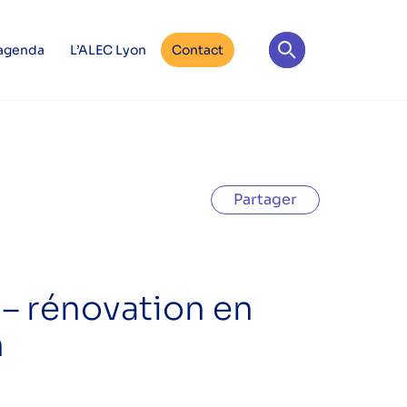
 agenda
L’ALEC Lyon
Contact
Partager
 – rénovation en
n