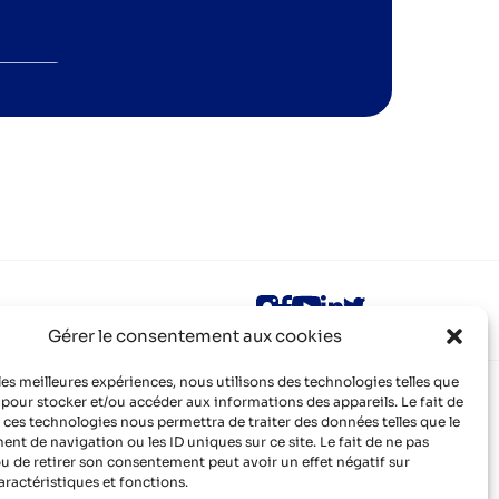
Gérer le consentement aux cookies
 les meilleures expériences, nous utilisons des technologies telles que
Infos pratiques
 pour stocker et/ou accéder aux informations des appareils. Le fait de
 ces technologies nous permettra de traiter des données telles que le
Mentions légales
t de navigation ou les ID uniques sur ce site. Le fait de ne pas
Politique de confidentialité
Contact
u de retirer son consentement peut avoir un effet négatif sur
Organisme de formation certifié QUALIOPI
aractéristiques et fonctions.