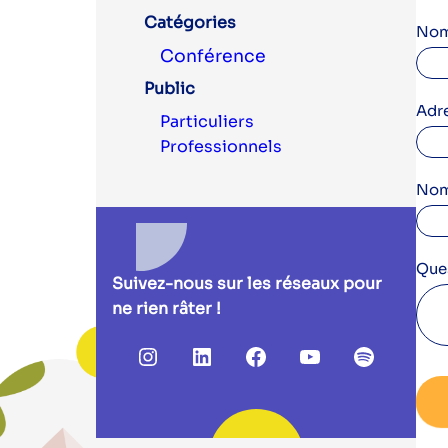
Catégories
14/
Nom
Conférence
à
18h
Public
–
Adr
Particuliers
Insc
Professionnels
réu
info
Nom 
rén
cop
Que
Suivez-nous sur les réseaux pour
ne rien râter !
Instagram
LinkedIn
Facebook
YouTube
Spotify