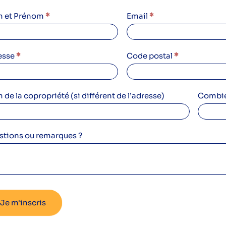
05/2024
 et Prénom
*
Email
*
esse
*
Code postal
*
ription
nion
de la copropriété (si différent de l’adresse)
Combie
o
ro
stions ou remarques ?
Je m'inscris