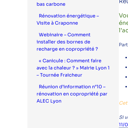
Réu
bas carbone
Vou
Rénovation énergétique –
éne
Visite à Craponne
l’
Webinaire – Comment
installer des bornes de
Par
recharge en copropriété ?
« Canicule : Comment faire
avec la chaleur ? » Mairie Lyon 1
– Tournée Fraicheur
Réunion d’information n°10 –
rénovation en copropriété par
ALEC Lyon
Cet
Si 
11/