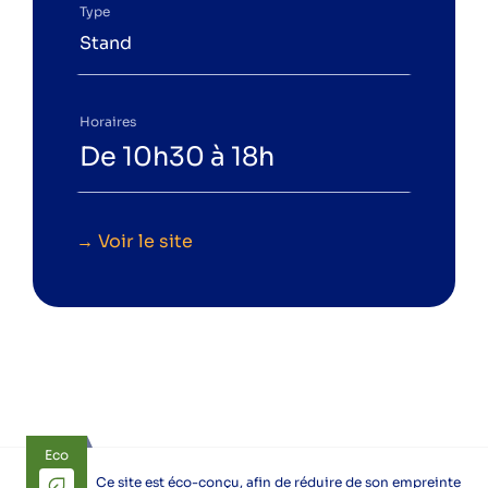
Type
Stand
Suivez-nous sur les réseaux pour ne rien
Horaires
râter !
De 10h30 à 18h
Instagram
LinkedIn
Facebook
YouTube
Spotify
→ Voir le site
L'acteur local de la transition
énergétique et climatique.
Espace particuliers
Espace professionnels
Eco
Ce site est éco-conçu, afin de réduire de son empreinte