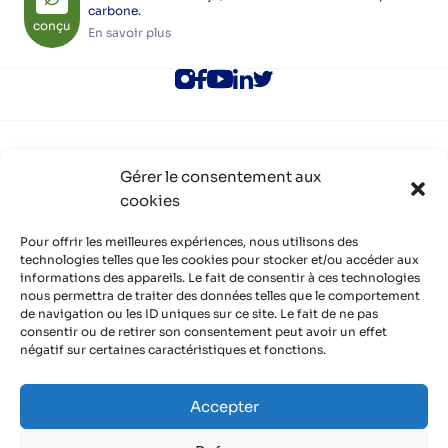
carbone.
conçu
En savoir plus
ALEC Lyon
Gérer le consentement aux
Rejoindre l’ALEC Lyon
cookies
Adhérer à l’ALEC Lyon
S’inscrire aux newsletters
Politique de cookies (UE)
Pour offrir les meilleures expériences, nous utilisons des
Partenaires
technologies telles que les cookies pour stocker et/ou accéder aux
informations des appareils. Le fait de consentir à ces technologies
Découvrir nos partenaires, réseaux, soutiens
nous permettra de traiter des données telles que le comportement
Infos pratiques
de navigation ou les ID uniques sur ce site. Le fait de ne pas
Mentions légales
consentir ou de retirer son consentement peut avoir un effet
Politique de confidentialité
négatif sur certaines caractéristiques et fonctions.
Contact
Organisme de formation certifié QUALIOPI
Accepter