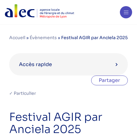
Accueil
»
Évènements
»
Festival AGIR par Anciela 2025
Accès rapide
Partager
Agenda en septembre 2025
✓ Particulier
Réunion d’information n°38 –
Festival AGIR par
rénovation en copropriété
Anciela 2025
Climatour – étape Décines – Marché
des Halles