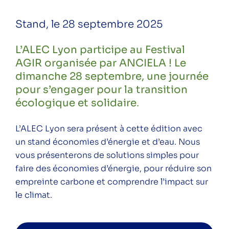
Climatour – étape Lyon 4 – Village des
Stand, le 28 septembre 2025
transitions
L’ALEC Lyon participe au Festival
Climatour – étape Feyzin – Marché
AGIR organisée par ANCIELA ! Le
Place de l’Europe
dimanche 28 septembre, une journée
Visite d’une maison en cours de
pour s’engager pour la transition
rénovation BBC à Francheville
écologique et solidaire
.
Petit déjeuner / Formation – Comment
L’ALEC Lyon sera présent à cette édition avec
aider à l’installation des bornes de
un stand économies d’énergie et d’eau. Nous
recharge en copropriété en tant que
vous présenterons de solutions simples pour
Syndic ?
faire des économies d’énergie, pour réduire son
Climatour – étape Rillieux-la-Pape –
empreinte carbone et comprendre l’impact sur
Médiathèque
le climat.
Réunion d’information n°39 –
rénovation en copropriété