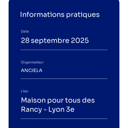
Climatour – étape Champagne-au-
Informations pratiques
Mont-d’Or
Festival AGIR par Anciela 2025
Date
Réunion d’information n°40 –
28 septembre 2025
rénovation en copropriété
Organisateur
ANCIELA
Catégories
Conférence
Lieu
Public
Maison pour tous des
Rancy - Lyon 3e
Particuliers
Professionnels