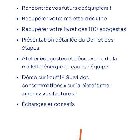
Rencontrez vos futurs coéquipiers !
Récupérer votre malette d’équipe
Récupérer votre livret des 100 écogestes
Suivez-nous sur les réseaux pour ne rien
Présentation détaillée du Défi et des
râter !
étapes
Instagram
LinkedIn
Facebook
YouTube
Spotify
Atelier écogestes et découverte de la
mallette énergie et eau par équipe
Démo sur l’outil « Suivi des
consommations » sur la plateforme :
amenez vos factures !
L'acteur local de la transition
Échanges et conseils
énergétique et climatique.
Espace particuliers
Espace professionnels