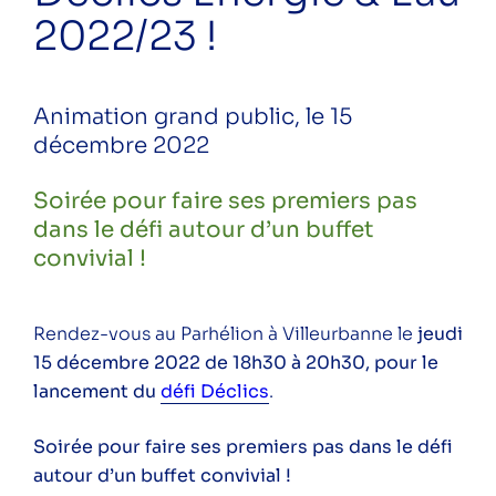
2022/23 !
ÉNERGITOUR à la rencontre des
habitants – étape 2
Événement de lancement du Défi
Animation grand public, le 15
Déclics Énergie & Eau 2022/23 !
décembre 2022
ÉNERGITOUR à la rencontre des
Soirée pour faire ses premiers pas
habitants – étape 3
dans le défi autour d’un buffet
convivial !
Rendez-vous au Parhélion à Villeurbanne le
jeudi
Catégories
15 décembre 2022 de 18h30 à 20h30, pour le
Conférence
lancement du
défi Déclics
.
Public
Particuliers
Soirée pour faire ses premiers pas dans le défi
Professionnels
autour d’un buffet convivial !