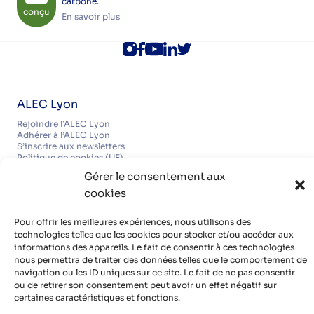
carbone.
conçu
En savoir plus
ALEC Lyon
Rejoindre l’ALEC Lyon
Adhérer à l’ALEC Lyon
S’inscrire aux newsletters
Politique de cookies (UE)
Partenaires
Gérer le consentement aux
cookies
Découvrir nos partenaires, réseaux, soutiens
Infos pratiques
Pour offrir les meilleures expériences, nous utilisons des
Mentions légales
technologies telles que les cookies pour stocker et/ou accéder aux
Politique de confidentialité
Contact
informations des appareils. Le fait de consentir à ces technologies
Organisme de formation certifié QUALIOPI
nous permettra de traiter des données telles que le comportement de
navigation ou les ID uniques sur ce site. Le fait de ne pas consentir
ou de retirer son consentement peut avoir un effet négatif sur
certaines caractéristiques et fonctions.
Avec le soutien de