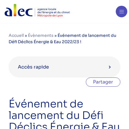
Accueil
»
Évènements
»
Événement de lancement du
Défi Déclics Énergie & Eau 2022/23 !
Accès rapide
Partager
Agenda en décembre 2022
Événement de
5 à 7 de l’éco-construction
lancement du Défi
ÉNERGITOUR à la rencontre des
Déclics Énergie & Eau
habitants – étape 1