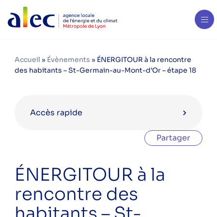
Accueil
»
Évènements
»
ÉNERGITOUR à la rencontre
des habitants – St-Germain-au-Mont-d’Or – étape 18
Accès rapide
Partager
Agenda en février 2024
ÉNERGITOUR à la
ÉNERGITOUR à la rencontre des
rencontre des
habitants – Givors – étape 15
habitants – St-
ÉNERGITOUR à la rencontre des