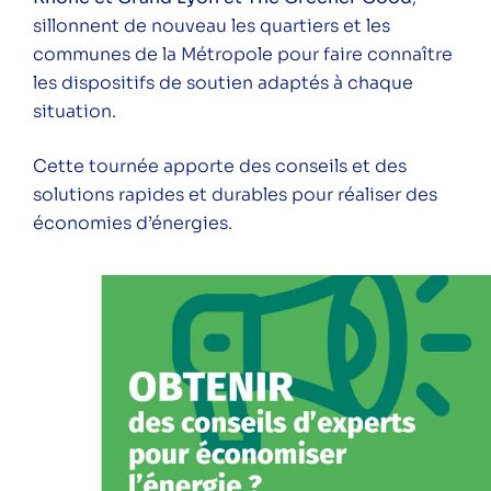
habitants – Lyon 3 – étape 19
sillonnent de nouveau les quartiers et les
communes de la Métropole pour faire connaître
ÉNERGITOUR à la rencontre des
les dispositifs de soutien adaptés à chaque
habitants – Montanay – étape 20
situation.
Réunion Restitution Thermographies
logement collectif – Saint Priest
Cette tournée apporte des conseils et des
solutions rapides et durables pour réaliser des
Réunion d’information n°4 –
économies d’énergies.
rénovation en copropriété par ALEC
Lyon
Balade qualité de l’air à Corbas
Catégories
Conférence