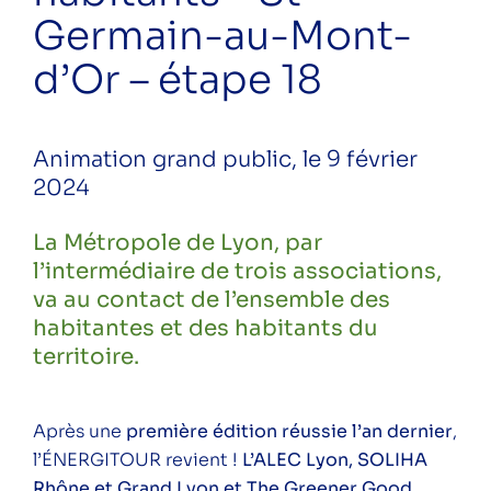
habitants – Lyon 7 – étape 16
Germain-au-Mont-
ÉNERGITOUR à la rencontre des
d’Or – étape 18
habitants – Caluire – étape 17
Réunion Restitution Thermographies
Animation grand public, le 9 février
logement individuel – Saint Priest
2024
Réunion d’information n°3 –
rénovation en copropriété par ALEC
La Métropole de Lyon, par
Lyon
l’intermédiaire de trois associations,
va au contact de l’ensemble des
Webinaire – Évolutions Aides
habitantes et des habitants du
financières 2024
territoire.
ÉNERGITOUR à la rencontre des
habitants – St-Germain-au-Mont-d’Or –
Après une
étape 18
première édition réussie l’an dernier
,
l’ÉNERGITOUR revient !
L’ALEC Lyon, SOLIHA
ÉNERGITOUR à la rencontre des
Rhône et Grand Lyon et The Greener Good
,