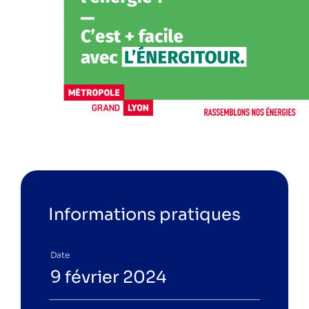
Public
Particuliers
Professionnels
Suivez-nous sur les réseaux pour ne rien
râter !
Instagram
LinkedIn
Facebook
YouTube
Spotify
Informations pratiques
Date
9 février 2024
L'acteur local de la transition
énergétique et climatique.