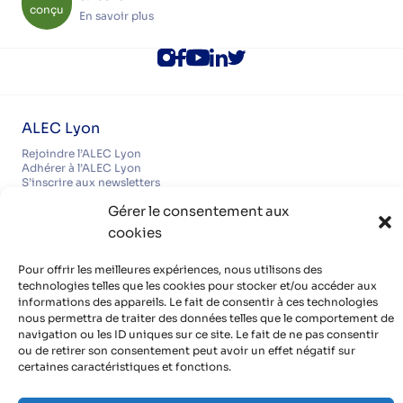
conçu
En savoir plus
ALEC Lyon
Rejoindre l’ALEC Lyon
Adhérer à l’ALEC Lyon
S’inscrire aux newsletters
Politique de cookies (UE)
Gérer le consentement aux
Partenaires
cookies
Découvrir nos partenaires, réseaux, soutiens
Infos pratiques
Pour offrir les meilleures expériences, nous utilisons des
Mentions légales
technologies telles que les cookies pour stocker et/ou accéder aux
Politique de confidentialité
informations des appareils. Le fait de consentir à ces technologies
Contact
nous permettra de traiter des données telles que le comportement de
Organisme de formation certifié QUALIOPI
navigation ou les ID uniques sur ce site. Le fait de ne pas consentir
ou de retirer son consentement peut avoir un effet négatif sur
certaines caractéristiques et fonctions.
Avec le soutien de