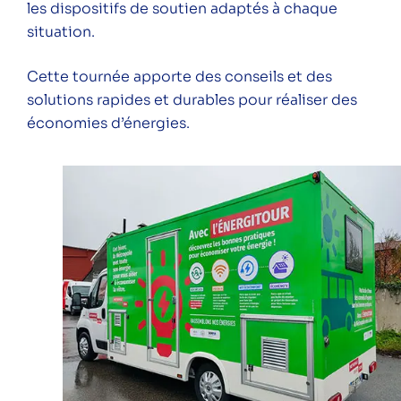
les dispositifs de soutien adaptés à chaque
ÉNERGITOUR à la rencontre des
situation.
habitants – Chassieu – étape 12
Cette tournée apporte des conseils et des
Quelles aides pour financer vos
solutions rapides et durables pour réaliser des
travaux de rénovation énergétique en
économies d’énergies.
2023 ?
ÉNERGITOUR à la rencontre des
habitants – Limonest – étape 13
Catégories
Conférence
Public
Particuliers