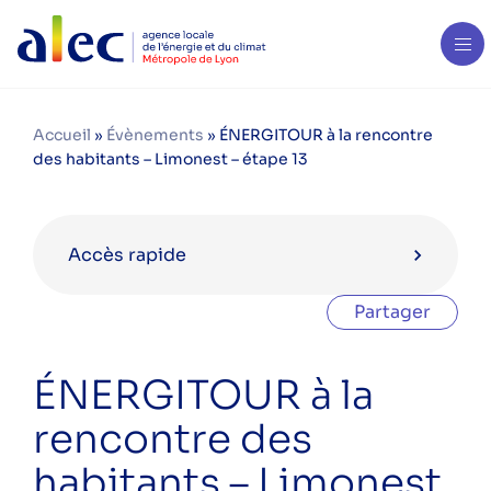
Accueil
»
Évènements
»
ÉNERGITOUR à la rencontre
des habitants – Limonest – étape 13
Accès rapide
Partager
Agenda en janvier 2023
ÉNERGITOUR à la
ÉNERGITOUR à la rencontre des
rencontre des
habitants – Villeurbanne – étape 4
habitants – Limonest
ÉNERGITOUR à la rencontre des