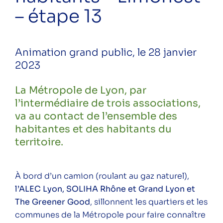
habitants – Craponne – étape 5
– étape 13
ÉNERGITOUR à la rencontre des
habitants – Sathonay-Camp – étape 6
Animation grand public, le 28 janvier
ÉNERGITOUR à la rencontre des
2023
habitants – Lyon 7 – étape 7
La Métropole de Lyon, par
ÉNERGITOUR à la rencontre des
l’intermédiaire de trois associations,
habitants – Lyon 8 – étape 8
va au contact de l’ensemble des
ÉNERGITOUR à la rencontre des
habitantes et des habitants du
habitants – Vaulx-en-Velin – étape 9
territoire.
ÉNERGITOUR à la rencontre des
habitants – La Tour-de-Salvagny –
À bord d’un camion (roulant au gaz naturel),
étape 10
l’ALEC Lyon, SOLIHA Rhône et Grand Lyon et
The Greener Good
, sillonnent les quartiers et les
ÉNERGITOUR à la rencontre des
communes de la Métropole pour faire connaître
habitants – Lyon 3 – étape 11