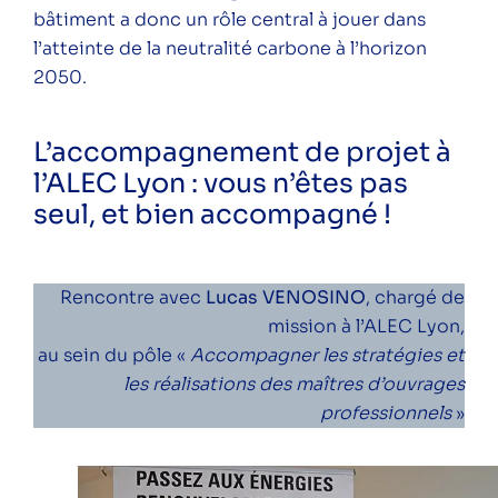
bâtiment a donc un rôle central à jouer dans
l’atteinte de la neutralité carbone à l’horizon
2050.
L’accompagnement de projet à
l’ALEC Lyon : vous n’êtes pas
seul, et bien accompagné !
Rencontre avec
Lucas VENOSINO
, chargé de
mission à l’ALEC Lyon,
au sein du pôle «
Accompagner les stratégies et
les réalisations des maîtres d’ouvrages
professionnels
»