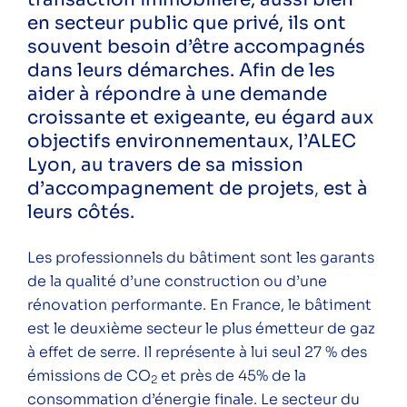
en secteur public que privé, ils ont
souvent besoin d’être accompagnés
dans leurs démarches. Afin de les
Suivez-nous sur les réseaux pour ne rien
aider à répondre à une demande
râter !
croissante et exigeante, eu égard aux
Instagram
LinkedIn
Facebook
YouTube
Spotify
objectifs environnementaux, l’ALEC
Lyon, au travers de sa mission
d’accompagnement de projets
,
est à
leurs côtés.
Les professionnels du bâtiment sont les garants
Une question ? Vous souhaitez plus
de la qualité d’une construction ou d’une
d'informations sur l'ALEC Lyon ?
rénovation performante. En France, le bâtiment
N'hésitez pas à nous contacter.
est le deuxième secteur le plus émetteur de gaz
Contacter l'ALEC Lyon
à effet de serre. Il représente à lui seul 27 % des
émissions de CO
et près de 45% de la
2
consommation d’énergie finale. Le secteur du