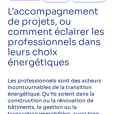
eau
ecoreno'v
L’accompagnement
energies renouvelables
de projets, ou
formation
rénovation
comment éclairer les
rénovation énergétique
professionnels dans
sensibilisation
solaire
leurs choix
écogestes
économies d'eau
énergétiques
économies d'énergie
économie énergie
énergie
Les professionnels sont des acteurs
Public
incontournables de la transition
énergétique. Qu’ils soient dans la
Particuliers
construction ou la rénovation de
Professionnels
bâtiments, la gestion ou la
transaction immobilière, aussi bien