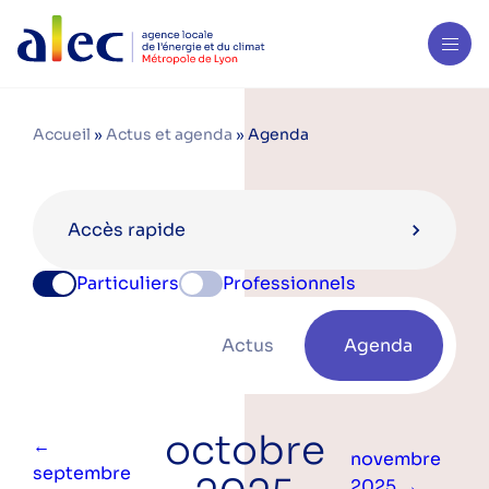
Accueil
»
Actus et agenda
»
Agenda
Accès rapide
Particuliers
Professionnels
Catégories
Actus
Agenda
Conférence
Public
octobre
Particuliers
←
novembre
Professionnels
septembre
2025 →