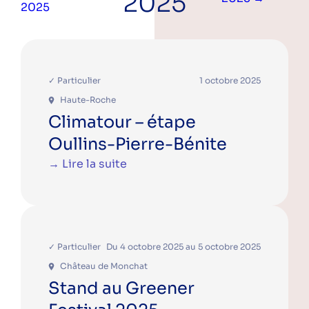
2025
2025
Suivez-nous sur les réseaux pour ne rien
✓ Particulier
1 octobre 2025
râter !
Haute-Roche
Climatour – étape
Instagram
LinkedIn
Facebook
YouTube
Spotify
Oullins-Pierre-Bénite
→ Lire la suite
Une question ? Vous souhaitez plus
d'informations sur l'ALEC Lyon ?
✓ Particulier
Du 4 octobre 2025 au 5 octobre 2025
N'hésitez pas à nous contacter.
Château de Monchat
Contacter l'ALEC Lyon
Stand au Greener