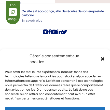
Eco
Ce site est éco-conçu, afin de réduire de son empreinte
carbone.
conçu
En savoir plus
ALEC Lyon
Gérer le consentement aux
Rejoindre l’ALEC Lyon
cookies
Adhérer à l’ALEC Lyon
S’inscrire aux newsletters
Politique de cookies (UE)
Pour offrir les meilleures expériences, nous utilisons des
Partenaires
technologies telles que les cookies pour stocker et/ou accéder aux
informations des appareils. Le fait de consentir à ces technologies
Découvrir nos partenaires, réseaux, soutiens
nous permettra de traiter des données telles que le comportement
Infos pratiques
de navigation ou les ID uniques sur ce site. Le fait de ne pas
Mentions légales
consentir ou de retirer son consentement peut avoir un effet
Politique de confidentialité
négatif sur certaines caractéristiques et fonctions.
Contact
Organisme de formation certifié QUALIOPI