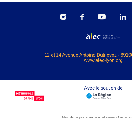
12 et 14 Avenue Antoine Dutrievoz - 6910
www.alec-lyon.org
Avec le soutien de
Merci de ne pas répondre à cette email -
Contactez 