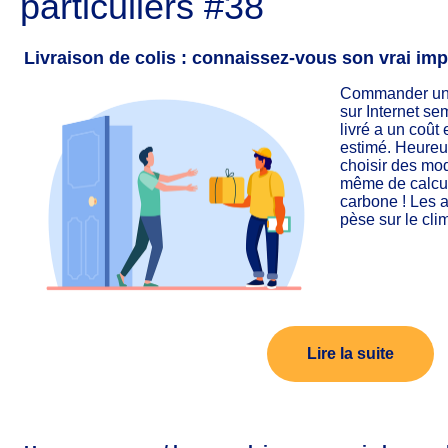
particuliers #38
Livraison de colis : connaissez-vous son vrai im
Commander un t-
sur Internet s
livré a un coû
estimé. Heureus
choisir des mod
même de calcul
carbone ! Les a
pèse sur le cli
Lire la suite