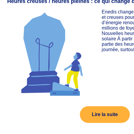
Heures creuses / heures pleines : ce qui change 
Enedis change 
et creuses pour
d’énergie reno
millions de foy
Nouvelles heur
solaire À parti
partie des heu
journée, surtou
Lire la suite